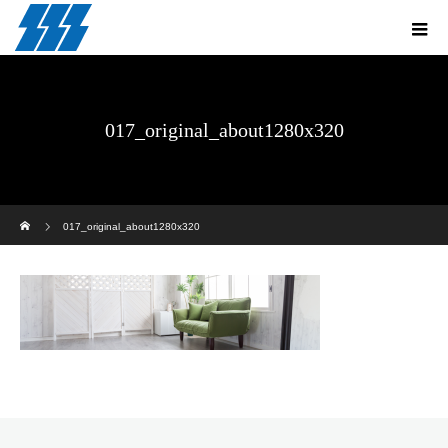
017_original_about1280x320
ホーム
017_original_about1280x320