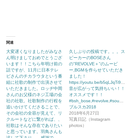
し
ク
い
し
ウ
て
ィ
く
ン
だ
ド
さ
ウ
い
で
(新
開
し
き
い
ま
ウ
関連
す)
ィ
ン
ド
大変遅くなりましたがみなさ
久しぶりの投稿です。。。ス
ウ
ん明けましておめでとうござ
で
ピーカーのBOSEさん
開
います！！こちら年明け前の
の”REVOLVE＋”のムービ
き
ま
話ですが、11月に日本テレ
ー,BGMを作らせていただき
す)
ビさんのチカラウタという番
ました！
組に社歌の制作で出演させて
https://youtu.be/b5qLJqTi9qY360°
いただきました。ロッヂ中岡
音が広がって気持ちいい！！
さんのお父様のネジ工場の会
オススメです！！
社の社歌。社歌制作の行程を
#bsh_bose,#revolve,#soundlink,#
追いかけてくださることで、
ブルスカ2018
その会社の全容が見えて、リ
2018年6月27日
クルートなどに繋がれば、、
写真日記（Instagram
社歌はそんな存在でありたい
photos）
と思っています。羽鳥さんも
涙して下さり、、感謝で