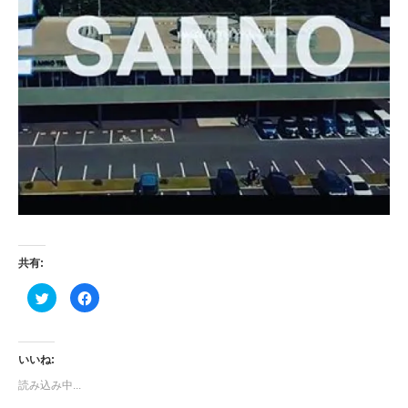
共有:
ク
Facebook
リ
で
ッ
共
ク
有
し
す
て
る
Twitter
に
いいね:
で
は
共
ク
読み込み中...
有
リ
(新
ッ