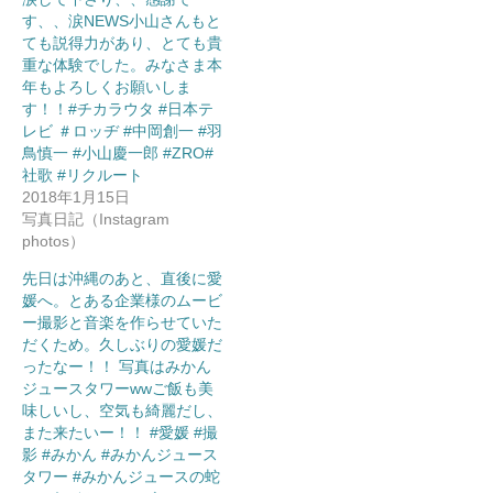
す、、涙NEWS小山さんもと
ても説得力があり、とても貴
重な体験でした。みなさま本
年もよろしくお願いしま
す！！#チカラウタ #日本テ
レビ ＃ロッヂ #中岡創一 #羽
鳥慎一 #小山慶一郎 #ZRO#
社歌 #リクルート
2018年1月15日
写真日記（Instagram
photos）
先日は沖縄のあと、直後に愛
媛へ。とある企業様のムービ
ー撮影と音楽を作らせていた
だくため。久しぶりの愛媛だ
ったなー！！ 写真はみかん
ジュースタワーwwご飯も美
味しいし、空気も綺麗だし、
また来たいー！！ #愛媛 #撮
影 #みかん #みかんジュース
タワー #みかんジュースの蛇