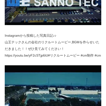
Instagramから投稿した写真日記♪♪
山王テックさんの会社のリクルートムービー,BGMを作らせいた
だきました！！ぜひ見てみてください！
https://youtu.be/yF2cSTjp6iU#リクルートムービー #cm制作 #cm