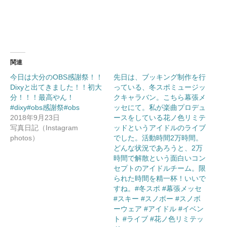
い
し
ウ
て
ィ
く
ン
だ
ド
さ
ウ
い
で
(新
開
し
き
い
ま
ウ
関連
す)
ィ
ン
ド
今日は大分のOBS感謝祭！！
先日は、ブッキング制作を行
ウ
Dixyと出てきました！！初大
で
っている、冬スポミュージッ
開
分！！！最高やん！
クキャラバン。こちら幕張メ
き
ま
#dixy#obs感謝祭#obs
ッセにて。私が楽曲プロデュ
す)
2018年9月23日
ースをしている花ノ色リミテ
写真日記（Instagram
ッドというアイドルのライブ
photos）
でした。活動時間2万時間。
どんな状況であろうと、2万
時間で解散という面白いコン
セプトのアイドルチーム。限
られた時間を精一杯！いいで
すね。#冬スポ #幕張メッセ
#スキー #スノボー #スノボ
ーウェア #アイドル #イベン
ト #ライブ #花ノ色リミテッ