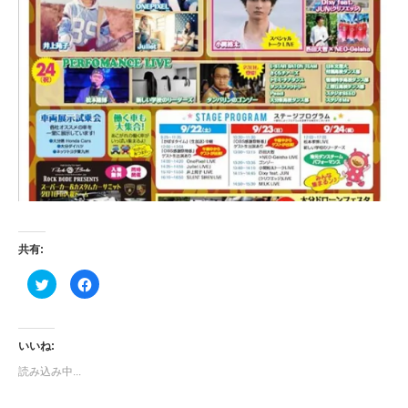
共有:
ク
Facebook
リ
で
ッ
共
ク
有
し
す
て
る
Twitter
に
いいね:
で
は
共
ク
読み込み中...
有
リ
(新
ッ
し
ク