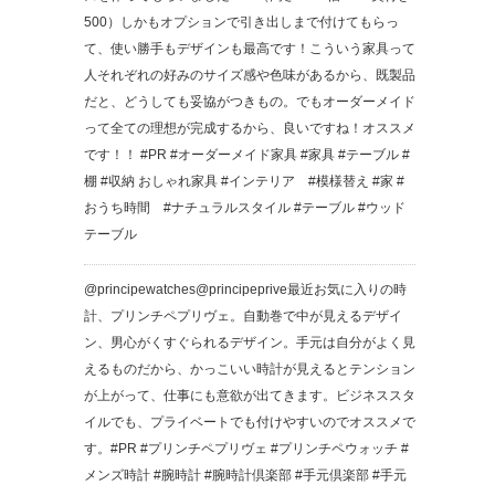
500）しかもオプションで引き出しまで付けてもらっ
て、使い勝手もデザインも最高です！こういう家具って
人それぞれの好みのサイズ感や色味があるから、既製品
だと、どうしても妥協がつきもの。でもオーダーメイド
って全ての理想が完成するから、良いですね！オススメ
です！！ #PR #オーダーメイド家具 #家具 #テーブル #
棚 #収納 おしゃれ家具 #インテリア #模様替え #家 #
おうち時間 #ナチュラルスタイル #テーブル #ウッド
テーブル
@principewatches @principeprive 最近お気に入りの時
計、プリンチペプリヴェ。 自動巻で中が見えるデザイ
ン、男心がくすぐられるデザイン。 手元は自分がよく見
えるものだから、かっこいい時計が見えるとテンション
が上がって、仕事にも意欲が出てきます。 ビジネススタ
イルでも、プライベートでも付けやすいのでオススメで
す。 #PR #プリンチペプリヴェ #プリンチペウォッチ #
メンズ時計 #腕時計 #腕時計倶楽部 #手元倶楽部 #手元