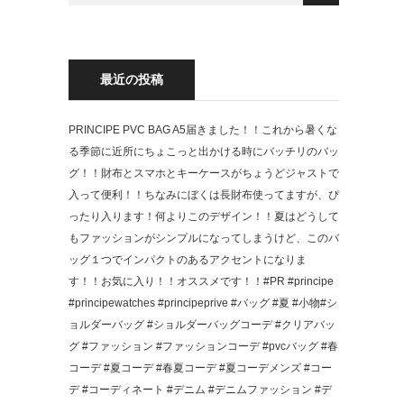
最近の投稿
PRINCIPE PVC BAG A5 届きました！！ これから暑くな
る季節に近所にちょこっと出かける時にバッチリのバッ
グ！！ 財布とスマホとキーケースがちょうどジャストで
入って便利！！ちなみにぼくは長財布使ってますが、ぴ
ったり入ります！ 何よりこのデザイン！！ 夏はどうして
もファッションがシンプルになってしまうけど、このバ
ッグ１つでインパクトのあるアクセントになりま
す！！ お気に入り！！ オススメです！！ #PR #principe
#principewatches #principeprive #バッグ #夏 #小物 #シ
ョルダーバッグ #ショルダーバッグコーデ #クリアバッ
グ #ファッション #ファッションコーデ #pvcバッグ #春
コーデ #夏コーデ #春夏コーデ #夏コーデメンズ #コー
デ #コーディネート #デニム #デニムファッション #デ