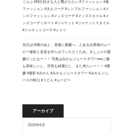
くらぶ #時計好きな人と繋がりたい #ファッション #春
ファッション #大人コーデ #シンプルファッション #メ
ンズファッション #メンズコーデ #メンズスタイル #メ
ンズコーディネート #ジャケット #ジャケットスタイル
#ジャケットコーデ #シャツ
先日は沖縄のあと、直後に愛媛へ。とある企業様のムー
ビー撮影と音楽を作らせていただくため。久しぶりの愛
媛だったなー！！ 写真はみかんジュースタワーwwご飯
も美味しいし、空気も綺麗だし、また来たいー！！ #愛
媛 #撮影 #みかん #みかんジュースタワー #みかんジュ
ースの蛇口 #うどん #ムービー
アーカイブ
2020年6月