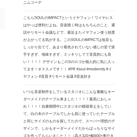
ニムコーデ
こちらSOULのIMPACTというイヤフォン！ワイヤレス
はやっぱ便利だよね。音楽聴く時はもちろんのこと、通
話やリモート会議などで、最近またイヤフォン使う頻度
が上がってる気がする。このSOULのIMPACTは低音も
しっかり出てて、あまり着色されていない感じの音で派
手すぎず、地味すぎず、スッキリしてて音質的にも良
い！！！！ デザインもこのSのロゴが個人的に気に入っ
てます！オススメです！！ #PR #soul #modernity #イ
ヤフォン #音質 #リモート会議 #音楽好き
いつも音楽制作をしているスタジオにこんな素敵なオー
ダーメイドのテーブル来ました！！！！最高におしゃ
れ！！！！自粛期間中にスタジオの模様替えをしてい
て、白の木のテーブルでしかも前に使っていたテーブル
と同じサイズのものを探してたので、スーパー理想のデ
ザインで、しかもオーダーメイドだからばっちりなサイ
ズを作ってもらいました！！（高さ320×幅900×奥行き