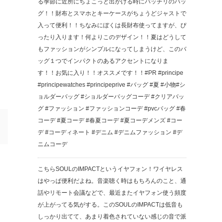
る季節に近所にちょこっと出かける時にバッチリのバッ
グ！！ 財布とスマホとキーケースがちょうどジャストで
入って便利！！ちなみにぼくは長財布使ってますが、ぴ
ったり入ります！ 何よりこのデザイン！！ 夏はどうして
もファッションがシンプルになってしまうけど、このバ
ッグ１つでインパクトのあるアクセントになりま
す！！ お気に入り！！ オススメです！！ #PR #principe
#principewatches #principeprive #バッグ #夏 #小物 #シ
ョルダーバッグ #ショルダーバッグコーデ #クリアバッ
グ #ファッション #ファッションコーデ #pvcバッグ #春
コーデ #夏コーデ #春夏コーデ #夏コーデメンズ #コー
デ #コーディネート #デニム #デニムファッション #デ
ニムコーデ
こちらSOULのIMPACTというイヤフォン！ワイヤレス
はやっぱ便利だよね。音楽聴く時はもちろんのこと、通
話やリモート会議などで、最近またイヤフォン使う頻度
が上がってる気がする。このSOULのIMPACTは低音も
しっかり出てて、あまり着色されていない感じの音で派