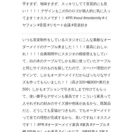
手すぎず、地味すぎず、スッキリしてて音質的にも良
い！！！！ デザインもこのSのロゴが個人的に気に入っ
てます！オススメです！！ #PR #soul #modernity #イ
ヤフォン #音質 #リモート会議 #音楽好き
いつも音楽制作をしているスタジオにこんな素敵なオー
ダーメイドのテーブル来ました！！！！最高におしゃ
れ！！！！自粛期間中にスタジオの模様替えをしてい
て、白の木のテーブルでしかも前に使っていたテーブル
と同じサイズのものを探してたので、スーパー理想のデ
ザインで、しかもオーダーメイドだからばっちりなサイ
ズを作ってもらいました！！（高さ320×幅900×奥行き
500）しかもオプションで引き出しまで付けてもらっ
て、使い勝手もデザインも最高です！こういう家具って
人それぞれの好みのサイズ感や色味があるから、既製品
だと、どうしても妥協がつきもの。でもオーダーメイド
って全ての理想が完成するから、良いですね！オススメ
です！！ #PR #オーダーメイド家具 #家具 #テーブル #
棚 #収納 おしゃれ家具 #インテリア #模様替え #家 #