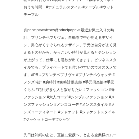
おうち時間 #ナチュラルスタイル #テーブル #ウッド
テーブル
@principewatches @principeprive 最近お気に入りの時
計、プリンチペプリヴェ。 自動巻で中が見えるデザイ
ン、男心がくすぐられるデザイン。 手元は自分がよく見
えるものだから、かっこいい時計が見えるとテンション
が上がって、仕事にも意欲が出てきます。 ビジネススタ
イルでも、プライベートでも付けやすいのでオススメで
す。 #PR #プリンチペプリヴェ #プリンチペウォッチ #
メンズ時計 #腕時計 #腕時計倶楽部 #手元倶楽部 #手元
くらぶ #時計好きな人と繋がりたい #ファッション #春
ファッション #大人コーデ #シンプルファッション #メ
ンズファッション #メンズコーデ #メンズスタイル #メ
ンズコーディネート #ジャケット #ジャケットスタイル
#ジャケットコーデ #シャツ
先日は沖縄のあと、直後に愛媛へ。とある企業様のムー